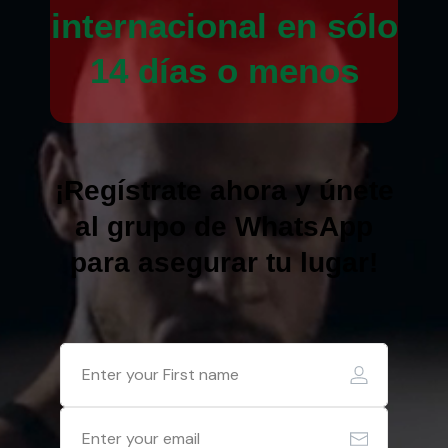
internacional en sólo
14 días o menos
¡Regístrate ahora y únete
al grupo de WhatsApp
para asegurar tu lugar!